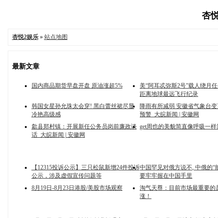
杏悦
杏悦2娱乐
»
站点地图
最新文章
国内商品期货早盘开盘 原油涨超5%
美“阿耳忒弥斯2号”载人绕月
距离地球最远飞行纪录
韩国女星孙允珠太会穿! 黑白蕾丝裙尽显
降雨有所减弱 安徽省气象台
冷艳高级感
预警_大皖新闻 | 安徽网
歙县郑村镇：开展新任公务员岗前廉政谈
get周也的美貌简直像呼吸一样
话_大皖新闻 | 安徽网
【12315投诉公示】三只松鼠新增24件投诉
中国罕见对俄方说不, 中俄的“
公示，涉及虚假宣传问题等
要牢牢握在中国手里
8月19日-8月23日港股/美股市场观察
淘气天尊：目前市场最重要的
涨！